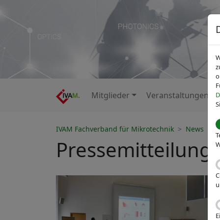
W
z
o
F
Mitglieder
Veranstaltungen
D
S
IVAM Fachverband für Mikrotechnik
News
T
Pressemitteilung
W
C
u
E