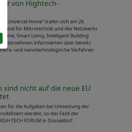
satz von Hightech-
s Universal Home“ trafen sich am 28.
rband für Mikrotechnik und des Netzwerks
me, Smart Living, Intelligent Building
AM-Unternehmen informierten über bereits
e mikro- und nanotechnologische Verfahren
sind nicht auf die neue EU
tet
en für die Aufgaben bei Umsetzung der
bilisiert werden, so das Fazit der
HIGH-TECH FORUM in Düsseldorf.