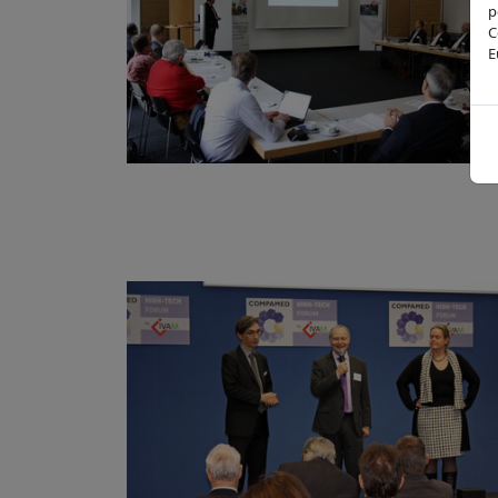
p
C
E