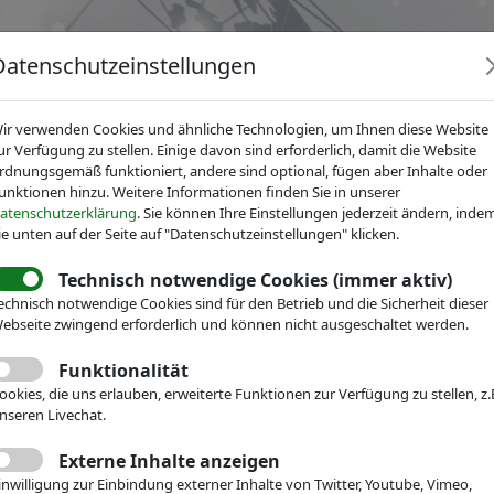
Datenschutzeinstellungen
ir verwenden Cookies und ähnliche Technologien, um Ihnen diese Website
ur Verfügung zu stellen. Einige davon sind erforderlich, damit die Website
rdnungsgemäß funktioniert, andere sind optional, fügen aber Inhalte oder
unktionen hinzu. Weitere Informationen finden Sie in unserer
News
Dienstleistungen
Fachgruppen
Über IV
atenschutzerklärung
. Sie können Ihre Einstellungen jederzeit ändern, inde
ie unten auf der Seite auf "Datenschutzeinstellungen" klicken.
Technisch notwendige Cookies (immer aktiv)
echnisch notwendige Cookies sind für den Betrieb und die Sicherheit dieser
en
ebseite zwingend erforderlich und können nicht ausgeschaltet werden.
Funktionalität
ookies, die uns erlauben, erweiterte Funktionen zur Verfügung zu stellen, z.
12.12.2018
nseren Livechat.
Smart Home, Smart Living, Intellige
Externe Inhalte anzeigen
Netzwerktreffen zwischen Univers
inwilligung zur Einbindung externer Inhalte von Twitter, Youtube, Vimeo,