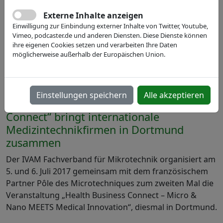
Externe Inhalte anzeigen
Einwilligung zur Einbindung externer Inhalte von Twitter, Youtube,
Vimeo, podcaster.de und anderen Diensten. Diese Dienste können
ihre eigenen Cookies setzen und verarbeiten Ihre Daten
möglicherweise außerhalb der Europäischen Union.
19.05.2017
Einstellungen speichern
Alle akzeptieren
Expertentreffpunkt „Health Business
Connect“ bringt internationale
Medizintechnikfirmen in Dortmund
zusammen
Der IVAM Fachverband für Mikrotechnik organisiert am
5. und 6. Juli 2017 gemeinsam mit dem französischem
Partner Pôle des Microtechniques zum zweiten Mal die
Veranstaltung „Health Business Connect – Micro &
Nano MEETS Medical Innovation“, diesmal in Dortmund.