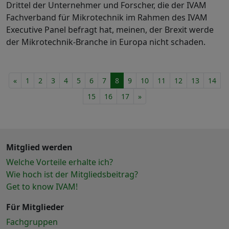
Drittel der Unternehmer und Forscher, die der IVAM
Fachverband für Mikrotechnik im Rahmen des IVAM
Executive Panel befragt hat, meinen, der Brexit werde
der Mikrotechnik-Branche in Europa nicht schaden.
«
1
2
3
4
5
6
7
8
9
10
11
12
13
14
15
16
17
»
Mitglied werden
Welche Vorteile erhalte ich?
Wie hoch ist der Mitgliedsbeitrag?
Get to know IVAM!
Für Mitglieder
Fachgruppen