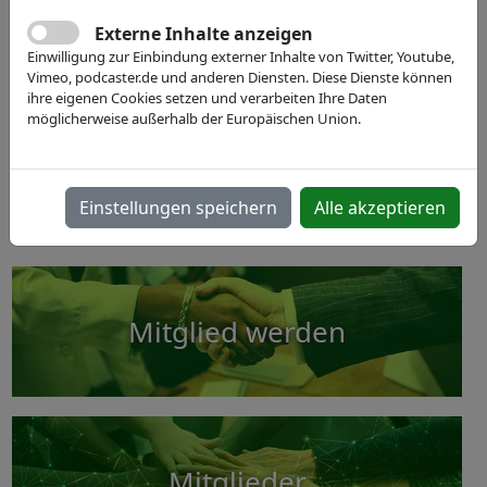
XPONENTIAL Europe 2027
Previous
Next
Externe Inhalte anzeigen
Europäische Leitmesse für autonome Technologien
Einwilligung zur Einbindung externer Inhalte von Twitter, Youtube,
& Robotik. ⚙️ 🤖
Vimeo, podcaster.de und anderen Diensten. Diese Dienste können
ihre eigenen Cookies setzen und verarbeiten Ihre Daten
möglicherweise außerhalb der Europäischen Union.
Werden Sie Teil der XPONENTIAL Europe 2027
mit IVAM und entdecken Sie neue
Geschäftsfelder!
Einstellungen speichern
Alle akzeptieren
Mitglied werden
Mitglieder