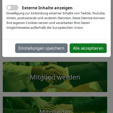
XPONENTIAL Europe 2027
Previous
Next
Externe Inhalte anzeigen
Europäische Leitmesse für autonome Technologien
Einwilligung zur Einbindung externer Inhalte von Twitter, Youtube,
& Robotik. ⚙️ 🤖
Vimeo, podcaster.de und anderen Diensten. Diese Dienste können
ihre eigenen Cookies setzen und verarbeiten Ihre Daten
möglicherweise außerhalb der Europäischen Union.
Werden Sie Teil der XPONENTIAL Europe 2027
mit IVAM und entdecken Sie neue
Geschäftsfelder!
Einstellungen speichern
Alle akzeptieren
Mitglied werden
Mitglieder